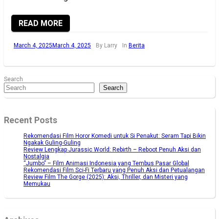
READ MORE
March 4, 2025
March 4, 2025
By Larry
In
Berita
Search
Search
Recent Posts
Rekomendasi Film Horor Komedi untuk Si Penakut: Seram Tapi Bikin
Ngakak Guling-Guling
Review Lengkap Jurassic World: Rebirth – Reboot Penuh Aksi dan
Nostalgia
“Jumbo” – Film Animasi Indonesia yang Tembus Pasar Global
Rekomendasi Film Sci-Fi Terbaru yang Penuh Aksi dan Petualangan
Review Film The Gorge (2025): Aksi, Thriller, dan Misteri yang
Memukau