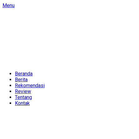
Skip
Menu
to
content
Beranda
Berita
Rekomendasi
Review
Tentang
Kontak